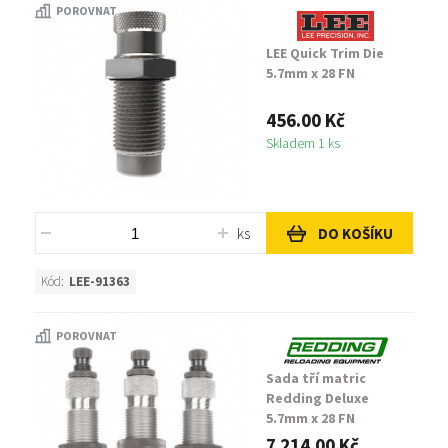
POROVNAT
LEE Quick Trim Die
5.7mm x 28 FN
456.00 Kč
Skladem 1 ks
ks
DO KOŠÍKU
Kód:
LEE-91363
POROVNAT
Sada tří matric
Redding Deluxe
5.7mm x 28 FN
7 214.00 Kč