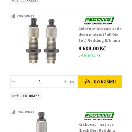
Kód:
LEE-91129
POROVNAT
Celoformátovací sada
dvou matric (Full Die
Set) Redding 5.7mm x
28 FN
4 604.00 Kč
Skladem 1 ks
ks
DO KOŠÍKU
Kód:
RED-80477
POROVNAT
Krčkovací matrice
(Neck Die) Redding