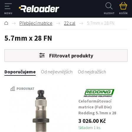
HLEDAT
KOŠÍK
Přebíjecí matrice
22 cal
5.7mm x 28 FN
5.7mm x 28 FN
Filtrovat produkty
Doporučujeme
Od nejlevnějších
Od nejdražších
POROVNAT
Celoformátovací
matrice (Full Die)
Redding 5.7mm x 28
FN
3 026.00 Kč
Skladem 1 ks