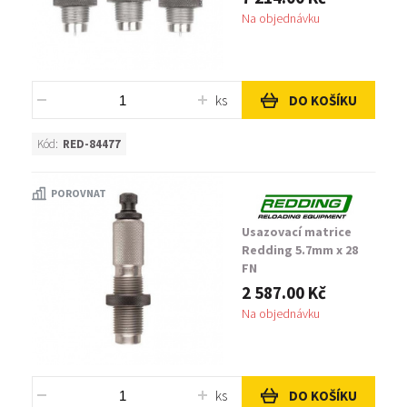
Na objednávku
ks
DO KOŠÍKU
Kód:
RED-84477
POROVNAT
Usazovací matrice
Redding 5.7mm x 28
FN
2 587.00 Kč
Na objednávku
ks
DO KOŠÍKU