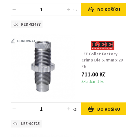
ks
DO KOŠÍKU
Kód:
RED-82477
POROVNAT
LEE Collet Factory
Crimp Die 5.7mm x 28
FN
711.00 Kč
Skladem 1 ks
ks
DO KOŠÍKU
Kód:
LEE-90725