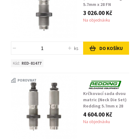
5.7mm x 28 FN
3 026.00 Kč
Na objednávku
ks
DO KOŠÍKU
Kód:
RED-81477
POROVNAT
Krčkovací sada dvou
matric (Neck Die Set)
Redding 5.7mm x 28
FN
4 604.00 Kč
Na objednávku