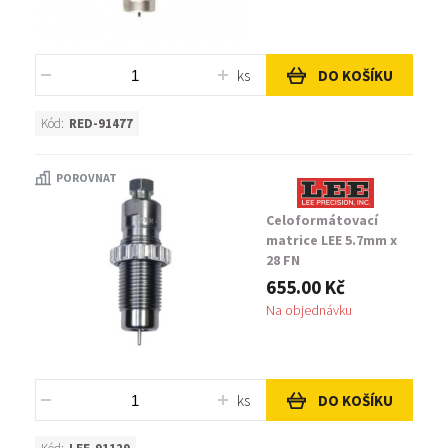
ks
DO KOŠÍKU
Kód:
RED-91477
POROVNAT
Celoformátovací
matrice LEE 5.7mm x
28 FN
655.00 Kč
Na objednávku
ks
DO KOŠÍKU