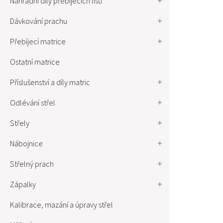
Náhradní díly přebíjecích lisů
Dávkování prachu
Přebíjecí matrice
Ostatní matrice
Příslušenství a díly matric
Odlévání střel
Střely
Nábojnice
Střelný prach
Zápalky
Kalibrace, mazání a úpravy střel