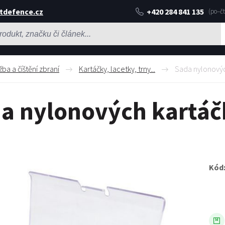
tdefence.cz
+420 284 841 135
ba a číštění zbraní
Kartáčky, lacetky, trny...
Sada nylonových
a nylonových kartáčk
Kód