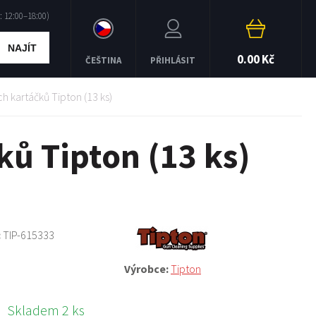
NAJÍT
0.00 Kč
ČEŠTINA
PŘIHLÁSIT
 kartáčků Tipton (13 ks)
ů Tipton (13 ks)
:
TIP-615333
Výrobce:
Tipton
Skladem 2 ks