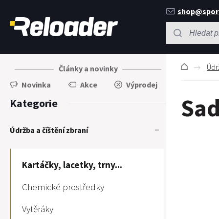
shop@spor
Údrž
Články a novinky
Novinka
Akce
Výprodej
Sad
Kategorie
Údržba a číštění zbraní
Kartáčky, lacetky, trny...
Chemické prostředky
Vytěráky