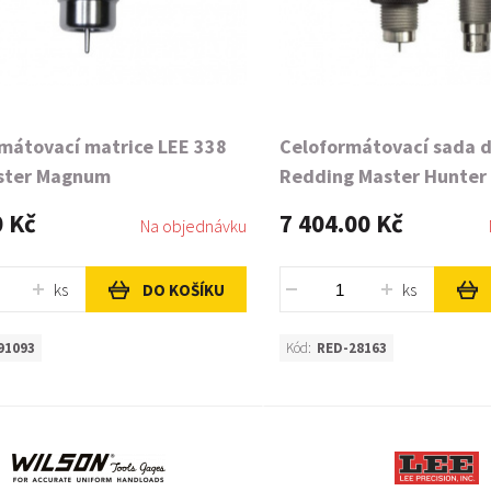
mátovací matrice LEE 338
Celoformátovací sada 
ster Magnum
Redding Master Hunter
Winchester Magnum
0 Kč
7 404.00 Kč
Na objednávku
ks
ks
DO KOŠÍKU
91093
Kód:
RED-28163