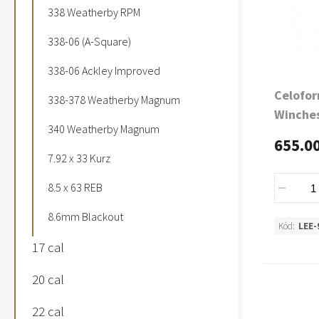
338 Weatherby RPM
338-06 (A-Square)
338-06 Ackley Improved
Celofor
338-378 Weatherby Magnum
Winche
340 Weatherby Magnum
655.0
7.92 x 33 Kurz
8.5 x 63 REB
8.6mm Blackout
Kód:
LEE-
17 cal
20 cal
22 cal