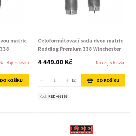
dvou matric
Celoformátovací sada dvou matric
 338
Redding Premium 338 Winchester
Magnum
4 449.00 Kč
Na objednávku
Na objednávku
ks
DO KOŠÍKU
DO KOŠÍKU
Kód:
RED-66163