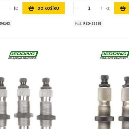
ks
ks
DO KOŠÍKU
56163
Kód:
RED-55163