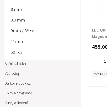
8 mm
9.3 mm
LEE Qui
9mm / 38 cal
Magnu
11mm
455.0
50+ cal
Akční nabídka
Výprodej
Kód:
LEE-
Dárkové poukazy
Knihy a programy
Kurzy a školení