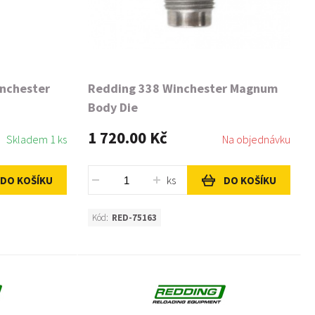
inchester
Redding 338 Winchester Magnum
Body Die
1 720.00 Kč
Skladem 1 ks
Na objednávku
ks
DO KOŠÍKU
DO KOŠÍKU
Kód:
RED-75163