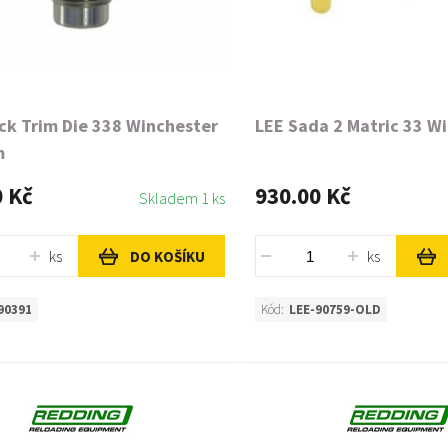
ck Trim Die 338 Winchester
LEE Sada 2 Matric 33 W
m
0 Kč
930.00 Kč
Skladem 1 ks
ks
ks
DO KOŠÍKU
90391
Kód:
LEE-90759-OLD