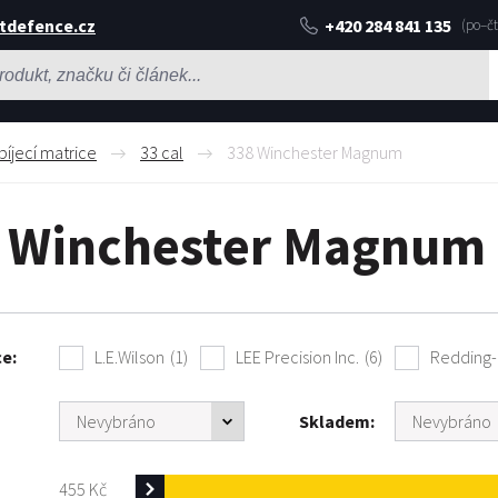
tdefence.cz
+420 284 841 135
bíjecí matrice
33 cal
338 Winchester Magnum
 Winchester Magnum
ce
L.E.Wilson
(1)
LEE Precision Inc.
(6)
Redding-H
Skladem
455
Kč