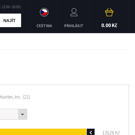
NAJÍT
0.00 Kč
ČEŠTINA
PŘIHLÁSIT
unter, Inc.
(21)
13526
Kč