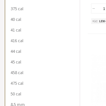
375 cal
40 cal
Kód:
LEW
41 cal
416 cal
44 cal
45 cal
458 cal
475 cal
50 cal
8.5 mm