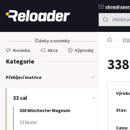
shop@spor
Pře
Články a novinky
Novinka
Akce
Výprodej
338
Kategorie
Přebíjecí matrice
Výrob
33 cal
Stav
338 Winchester Magnum
33 Nosler
Cena