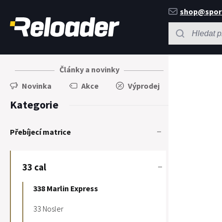
shop@spor
Články a novinky
Novinka
Akce
Výprodej
Kategorie
Přebíjecí matrice
33 cal
338 Marlin Express
33 Nosler