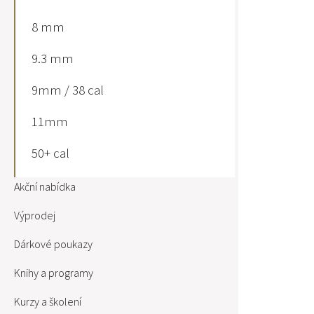
8 mm
9.3 mm
9mm / 38 cal
11mm
50+ cal
Akční nabídka
Výprodej
Dárkové poukazy
Knihy a programy
Kurzy a školení