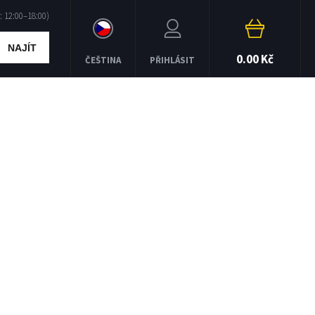
NAJÍT
0.00 Kč
ČEŠTINA
PŘIHLÁSIT