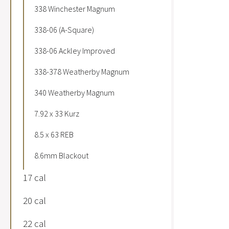
338 Winchester Magnum
338-06 (A-Square)
338-06 Ackley Improved
338-378 Weatherby Magnum
340 Weatherby Magnum
7.92 x 33 Kurz
8.5 x 63 REB
8.6mm Blackout
17 cal
20 cal
22 cal