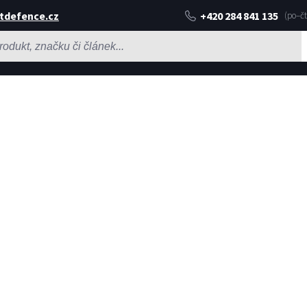
tdefence.cz
+420 284 841 135