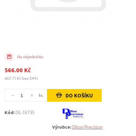
Na objednávku
566.00
Kč
467.77
Kč bez DPH
DO KOŠÍKU
ks
Kód:
DIL-16735
Výrobce:
Dillon Precision