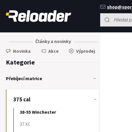
shop@spor
Články a novinky
Novinka
Akce
Výprodej
Kategorie
Přebíjecí matrice
375 cal
38-55 Winchester
37 XC