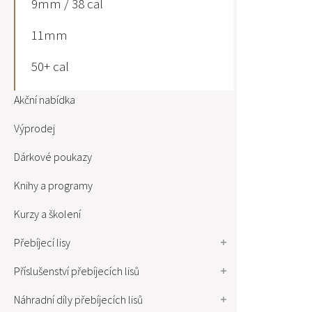
9mm / 38 cal
11mm
50+ cal
Akční nabídka
Výprodej
Dárkové poukazy
Knihy a programy
Kurzy a školení
Přebíjecí lisy
Příslušenství přebíjecích lisů
Náhradní díly přebíjecích lisů