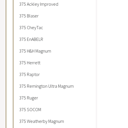
375 Ackley Improved
375 Blaser
375 CheyTac
375 EnABELR
375 H&H Magnum
375 Herrett
375 Raptor
375 Remington Ultra Magnum
375 Ruger
375 SOCOM
375 Weatherby Magnum