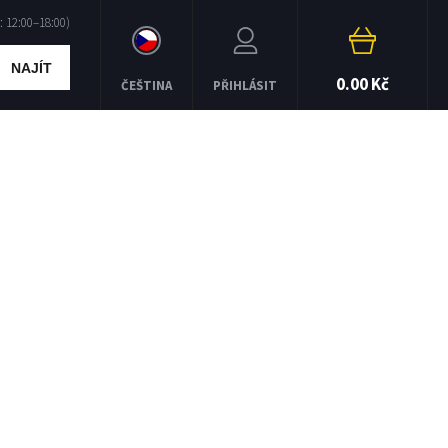
NAJÍT
0.00 Kč
ČEŠTINA
PŘIHLÁSIT