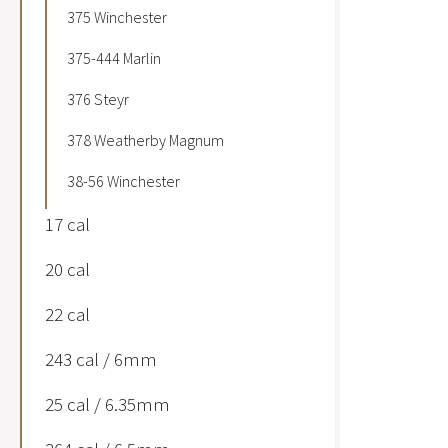
375 Winchester
375-444 Marlin
376 Steyr
378 Weatherby Magnum
38-56 Winchester
17 cal
20 cal
22 cal
243 cal / 6mm
25 cal / 6.35mm