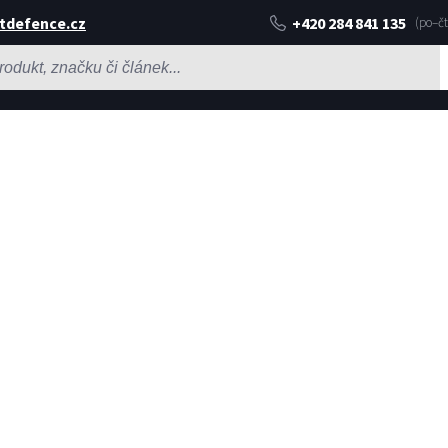
tdefence.cz
+420 284 841 135