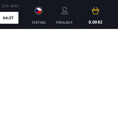
NAJÍT
0.00 Kč
ČEŠTINA
PŘIHLÁSIT