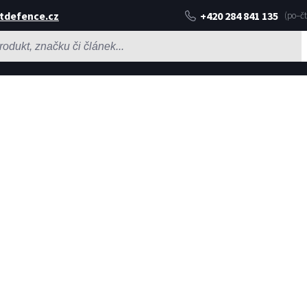
tdefence.cz
+420 284 841 135