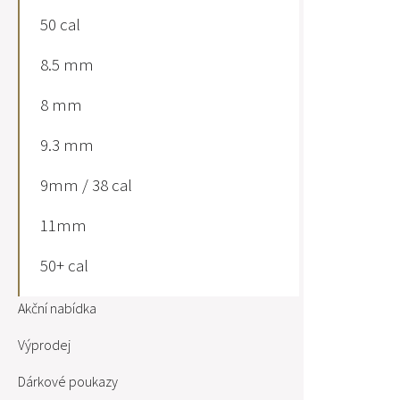
50 cal
8.5 mm
8 mm
9.3 mm
9mm / 38 cal
11mm
50+ cal
Akční nabídka
Výprodej
Dárkové poukazy