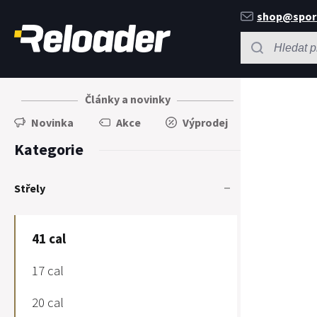
shop@spor
Články a novinky
Novinka
Akce
Výprodej
Kategorie
Střely
41 cal
17 cal
20 cal