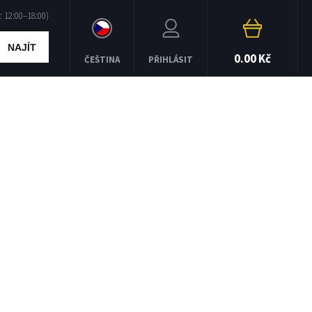
NAJÍT
0.00 Kč
ČEŠTINA
PŘIHLÁSIT