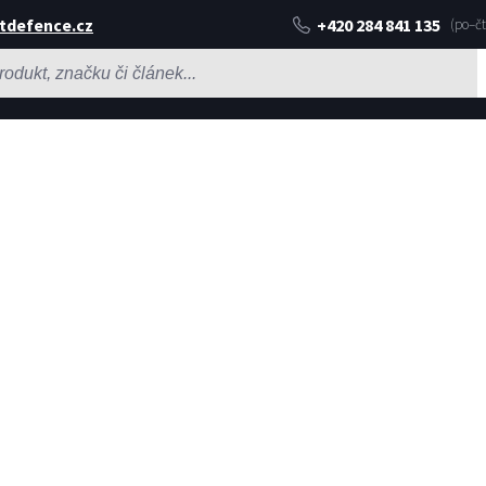
tdefence.cz
+420 284 841 135