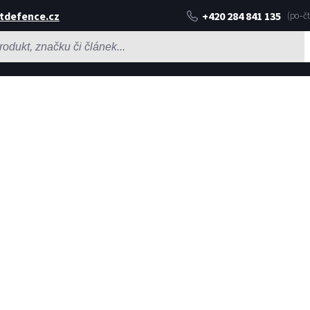
tdefence.cz
+420 284 841 135