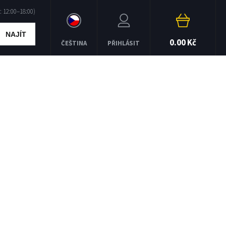
NAJÍT
0.00 Kč
ČEŠTINA
PŘIHLÁSIT