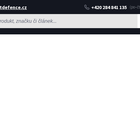
tdefence.cz
+420 284 841 135