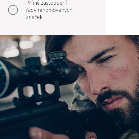
Přímé zastoupení
řady renomovaných
značek