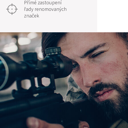
Přímé zastoupení
řady renomovaných
značek