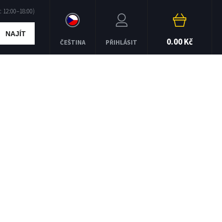
NAJÍT
0.00 Kč
ČEŠTINA
PŘIHLÁSIT