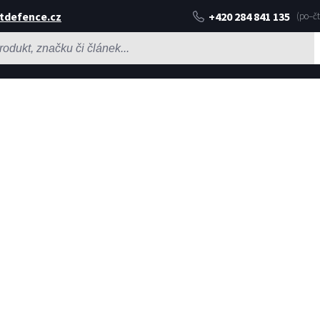
tdefence.cz
+420 284 841 135