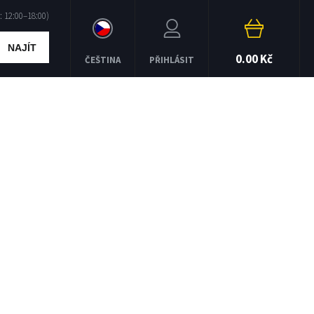
NAJÍT
0.00 Kč
ČEŠTINA
PŘIHLÁSIT