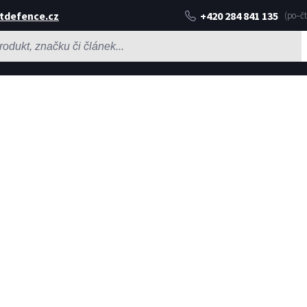
tdefence.cz
+420 284 841 135