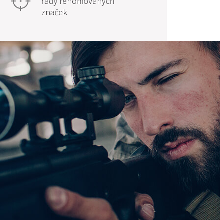
řady renomovaných
značek