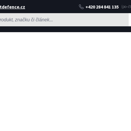
tdefence.cz
+420 284 841 135