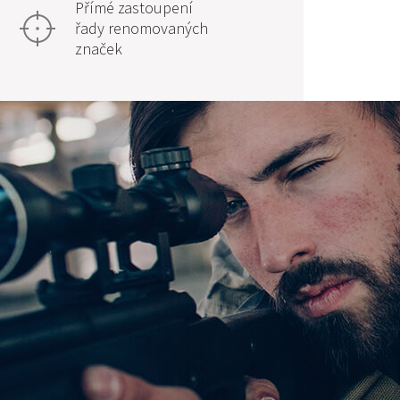
Přímé zastoupení
řady renomovaných
značek