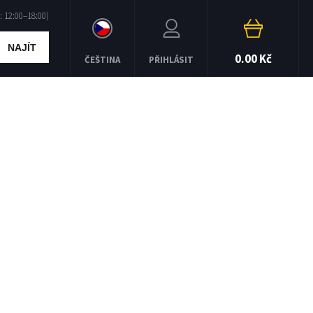
NAJÍT
0.00 Kč
ČEŠTINA
PŘIHLÁSIT