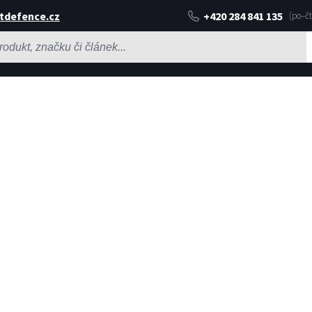
tdefence.cz
+420 284 841 135