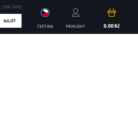
NAJÍT
0.00 Kč
ČEŠTINA
PŘIHLÁSIT