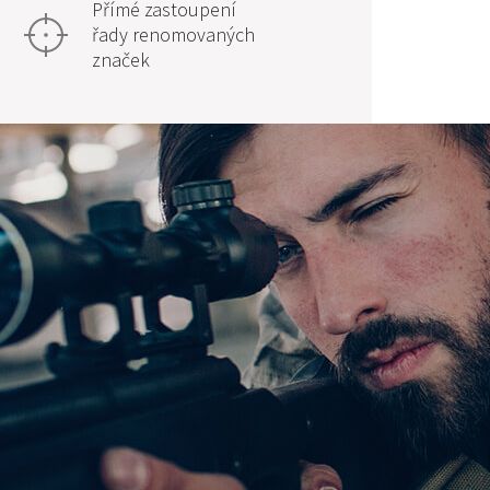
Přímé zastoupení
řady renomovaných
značek