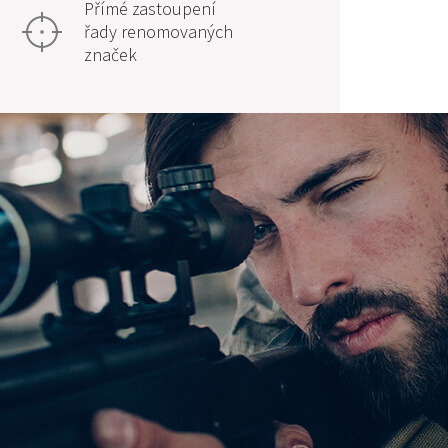
Přímé zastoupení
řady renomovaných
značek