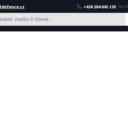
tdefence.cz
+420 284 841 135