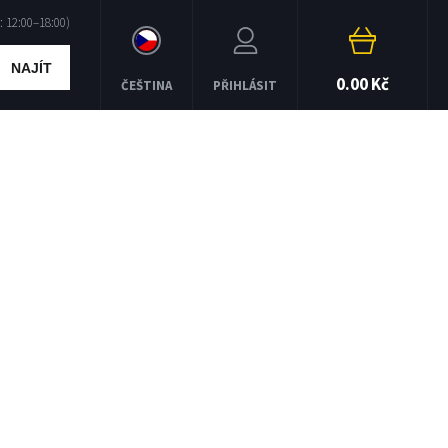
NAJÍT
0.00 Kč
ČEŠTINA
PŘIHLÁSIT