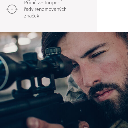
Přímé zastoupení
řady renomovaných
značek