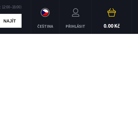
NAJÍT
0.00 Kč
ČEŠTINA
PŘIHLÁSIT