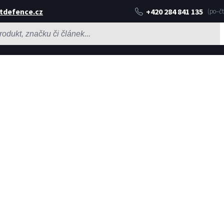
tdefence.cz
+420 284 841 135