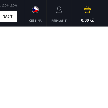
NAJÍT
0.00 Kč
ČEŠTINA
PŘIHLÁSIT