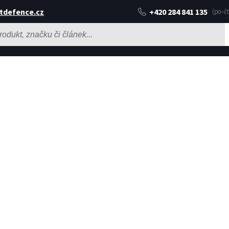
tdefence.cz
+420 284 841 135