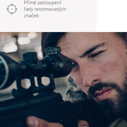
Přímé zastoupení
řady renomovaných
značek