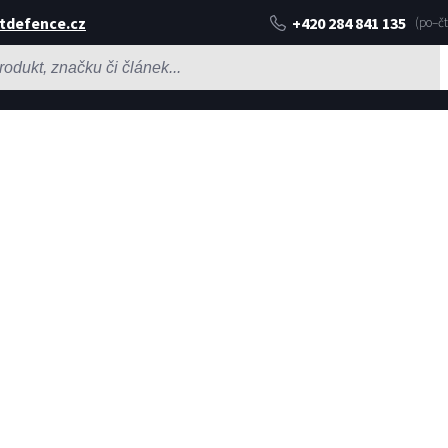
tdefence.cz
+420 284 841 135