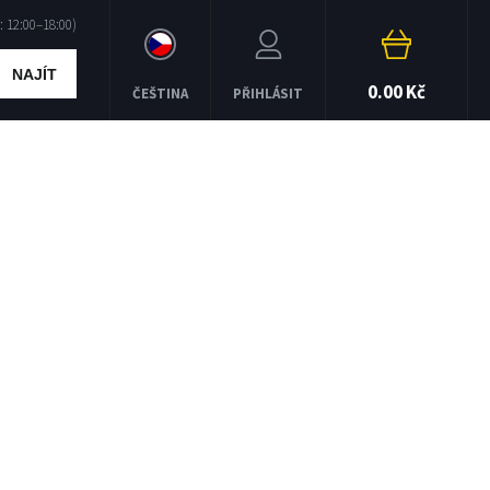
NAJÍT
0.00 Kč
ČEŠTINA
PŘIHLÁSIT