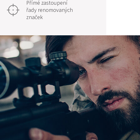
Přímé zastoupení
řady renomovaných
značek