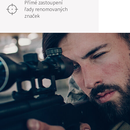
Přímé zastoupení
řady renomovaných
značek