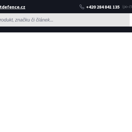
tdefence.cz
+420 284 841 135