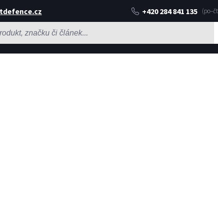
tdefence.cz
+420 284 841 135