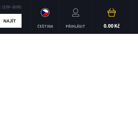
NAJÍT
0.00 Kč
ČEŠTINA
PŘIHLÁSIT