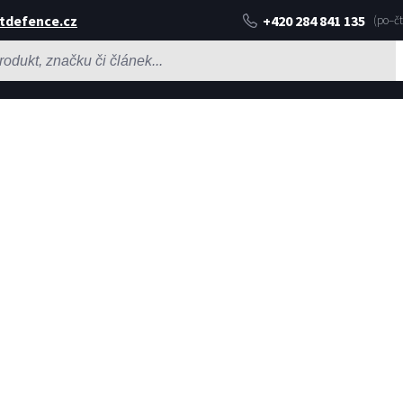
tdefence.cz
+420 284 841 135