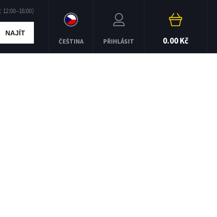
NAJÍT
0.00 Kč
ČEŠTINA
PŘIHLÁSIT