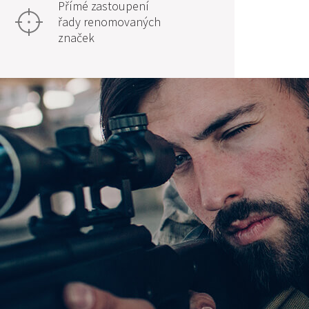
Přímé zastoupení
řady renomovaných
značek