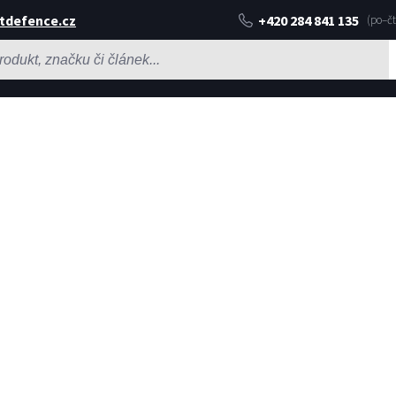
tdefence.cz
+420 284 841 135