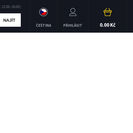
NAJÍT
0.00 Kč
ČEŠTINA
PŘIHLÁSIT