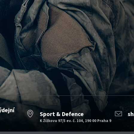
ýdejní
Sport & Defence
sh
K Žižkovu 97/5 ev. č. 104, 190 00 Praha 9