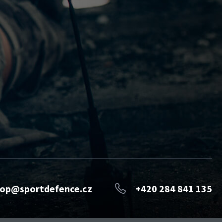
op@sportdefence.cz
+420 284 841 135