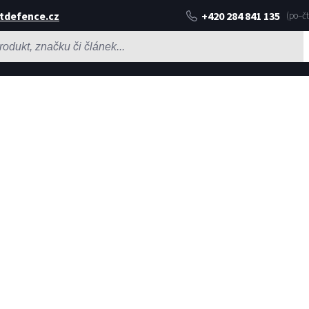
tdefence.cz
+420 284 841 135