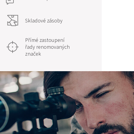
Skladové zásoby
Přímé zastoupení
řady renomovaných
značek