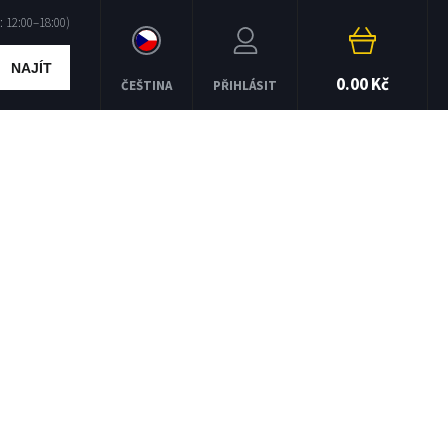
NAJÍT
0.00 Kč
ČEŠTINA
PŘIHLÁSIT