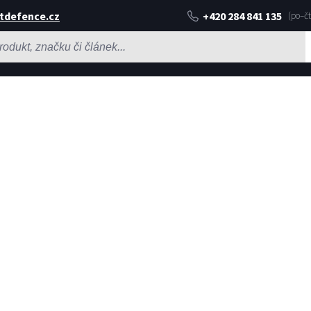
tdefence.cz
+420 284 841 135