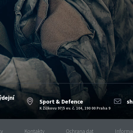
ýdejní
Sport & Defence
sh
K Žižkovu 97/5 ev. č. 104, 190 00 Praha 9
ky
Kontakty
Ochrana dat
Informa