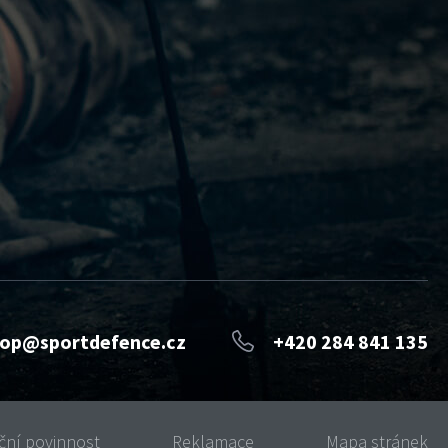
op@sportdefence.cz
+420 284 841 135
ční povinnost
Reklamace
Mapa stránek