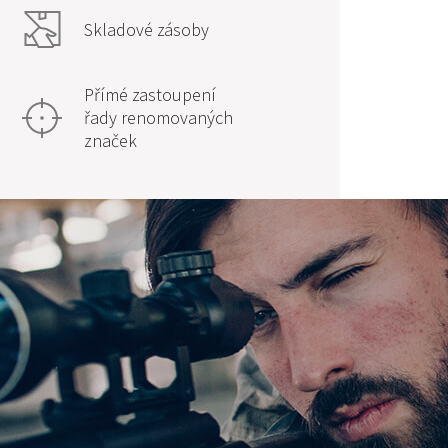
Skladové zásoby
Přímé zastoupení
řady renomovaných
značek