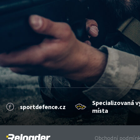
Specializovaná v
sportdefence.cz
místa
Obchodní podmín