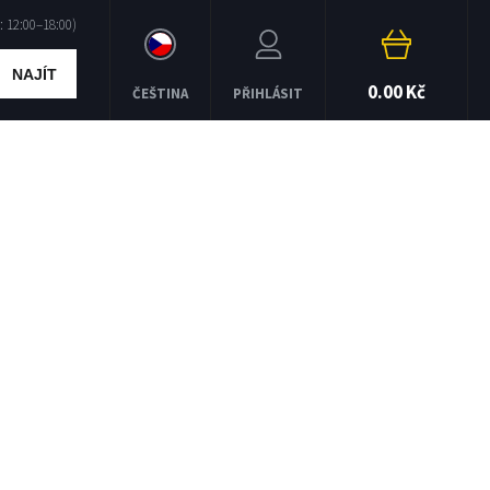
NAJÍT
0.00 Kč
ČEŠTINA
PŘIHLÁSIT