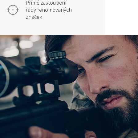
Přímé zastoupení
řady renomovaných
značek