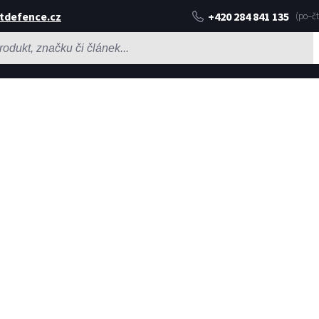
tdefence.cz
+420 284 841 135