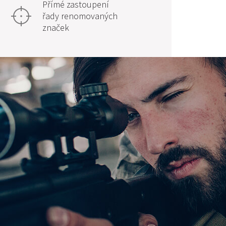
Přímé zastoupení
řady renomovaných
značek