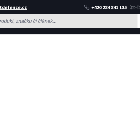
tdefence.cz
+420 284 841 135